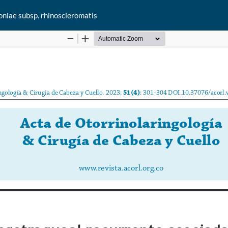
oniae subsp. rhinoscleromatis