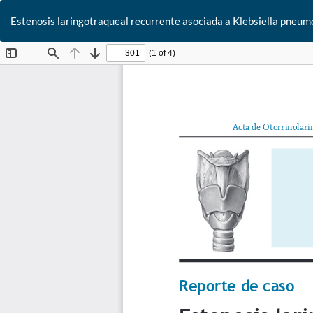
Estenosis laringotraqueal recurrente asociada a Klebsiella pneum